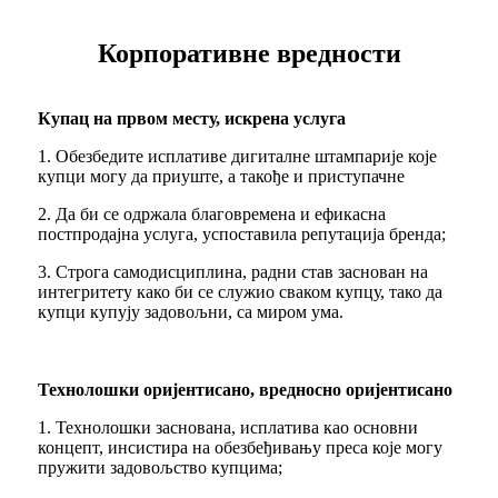
Корпоративне вредности
Купац на првом месту, искрена услуга
1. Обезбедите исплативе дигиталне штампарије које
купци могу да приуште, а такође и приступачне
2. Да би се одржала благовремена и ефикасна
постпродајна услуга, успоставила репутација бренда;
3. Строга самодисциплина, радни став заснован на
интегритету како би се служио сваком купцу, тако да
купци купују задовољни, са миром ума.
Технолошки оријентисано, вредносно оријентисано
1. Технолошки заснована, исплатива као основни
концепт, инсистира на обезбеђивању преса које могу
пружити задовољство купцима;