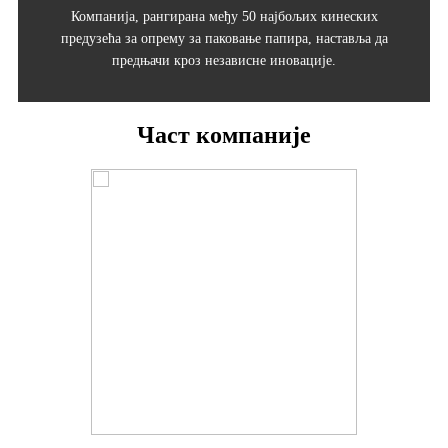
Компанија, рангирана међу 50 најбољих кинеских
предузећа за опрему за паковање папира, наставља да
предњачи кроз независне иновације.
Част компаније