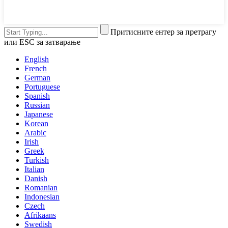
Притисните ентер за претрагу
или ESC за затварање
English
French
German
Portuguese
Spanish
Russian
Japanese
Korean
Arabic
Irish
Greek
Turkish
Italian
Danish
Romanian
Indonesian
Czech
Afrikaans
Swedish