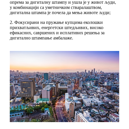
опрема за дигиталну штампу и ушла је у живот људи,
у комбинацији са уметничким стваралаштвом,
дигитална штампа је почела да мења животе људи;
2. Фокусирани на пружање купцима еколошки
прихватљивих, енергетски штедљивих, високо
ефикасних, савршених и исплативих решења за
дигитално штампање амбалаже.