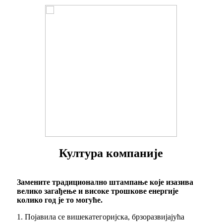
Култура компаније
Замените традиционално штампање које изазива
велико загађење и високе трошкове енергије
колико год је то могуће.
1. Појавила се вишекатегоријска, брзоразвијајућа