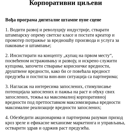
Корпоративни циљеви
Вођа програма дигиталне штампе пуне сцене
1. Водити развој и револуцију индустрије, стварати
штампарску опрему светске класе и постати креатор и
промотер потражње за вредношћу производа и услуга за
паковање и штампање;
2. Инсистирати на концепту „купац на првом месту“,
посвећеном истраживању и развоју, и искрено служити
купцима, започети стварање корисничке вредности,
друштвене вредности, како би се повећала вредност
предузећа и постигла вин-вин ситуација са партнерима;
3. Нагласак на интересима запослених, стимулисање
потенцијала запослених и пажња на раст и обуку свих
запослених, тежња ка максималној корпоративној
вредности под претпоставком максимизирања вредности
максималне реализације вредности запослених;
4. Обезбедити акционарима и партнерима разуман приход
кроз зреле и ефикасне механизме маркетинга и управљања,
остварити здрав и одржив раст предузећа.