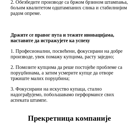
2. Обезбедите производе са бржом брзином штампања,
бољим квалитетом одштампаних слика и стабилнијим
радом опреме.
Држите се правог пута и тежите иновацијама,
наставите да истражујете ка успеху
1. Професионални, посвећени, фокусирани на добре
производе, увек помажу купцима, расту заједно;
2. Помозите купцима да реше постојеће проблеме са
поруџбинама, а затим усмерите купце да отворе
тржиште малих поруџбина;
3. Фокусирани на искуство купаца, стално
надограђујемо, побољшавамо перформансе свих
аспеката штампе.
Прекретница компаније