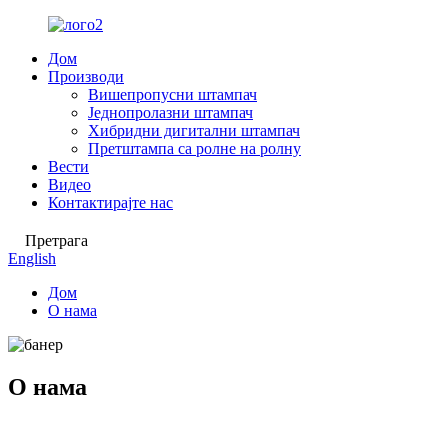
Дом
Производи
Вишепропусни штампач
Једнопролазни штампач
Хибридни дигитални штампач
Претштампа са ролне на ролну
Вести
Видео
Контактирајте нас
Претрага
English
Дом
О нама
О нама