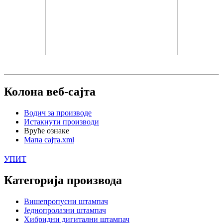
Колона веб-сајта
Водич за производе
Истакнути производи
Вруће ознаке
Мапа сајта.xml
УПИТ
Категорија производа
Вишепропусни штампач
Једнопролазни штампач
Хибридни дигитални штампач