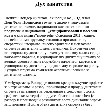
Дух занатства
Шенжен Вондер Дигитал Технолоџи Ко., Лтд, члан
ДонгФанг Прецисион групе, је лидер у индустрији
дигиталне штампе, национално високотехнолошко
предузеће и национални...
„специјализовани и посебни
нови мали гигант“
предузеће. Основани 2011. године,
посвећени смо пружању еколошки прихватљиве,
енергетски штедљиве, високо ефикасне и исплативе
опреме за дигиталну штампу купцима. Покренули смо
вишепролазну дигиталну штампу за штампу малих серија
валовитог картона, и једнопролазну дигиталну штампу за
велике, средње и мале поруџбине валовитог картона, и
једнопролазну дигиталну предштампу са ролне на ролну.
Купцима пружамо комплетан асортиман решења за
дигиталну штампу.
У међувремену, Вондер је поново креирао кључне пројекте
за истраживање и развој, производњу и продају дигиталне
опреме за штампање за рекламирање, декорацију дома,
грађевински материјал и друге области, и посвећен је
развоју и производњи различитих врста дигиталне опреме
за штампање. Прилагођена дигитална опрема за брзу