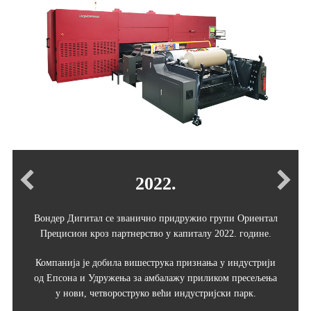
2022.
Вондер Дигитал се званично придружио групи Ориентал
Прецисион кроз партнерство у капиталу 2022. године.
Компанија је добила вишеструка признања у индустрији
од Епсона и Удружења за амбалажу приликом пресељења
у нови, четвороструко већи индустријски парк.