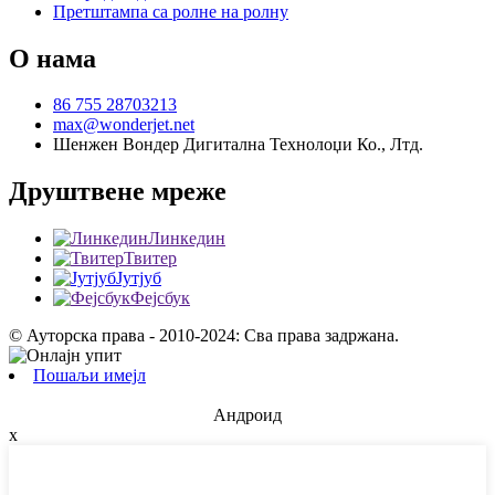
Претштампа са ролне на ролну
О нама
86 755 28703213
max@wonderjet.net
Шенжен Вондер Дигитална Технолоџи Ко., Лтд.
Друштвене мреже
Линкедин
Твитер
Јутјуб
Фејсбук
© Ауторска права - 2010-2024: Сва права задржана.
Пошаљи имејл
Андроид
x