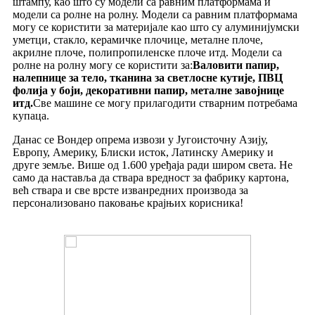
штампу, као што су модели са равним платформама и
модели са ролне на ролну. Модели са равним платформама
могу се користити за материјале као што су алуминијумски
уметци, стакло, керамичке плочице, металне плоче,
акрилне плоче, полипропиленске плоче итд. Модели са
ролне на ролну могу се користити за:
Валовити папир,
налепнице за тело, тканина за светлосне кутије, ПВЦ
фолија у боји, декоративни папир, металне завојнице
итд.
Све машине се могу прилагодити стварним потребама
купаца.
Данас се Вондер опрема извози у Југоисточну Азију,
Европу, Америку, Блиски исток, Латинску Америку и
друге земље. Више од 1.600 уређаја ради широм света. Не
само да наставља да ствара вредност за фабрику картона,
већ ствара и све врсте изванредних производа за
персонализовано паковање крајњих корисника!