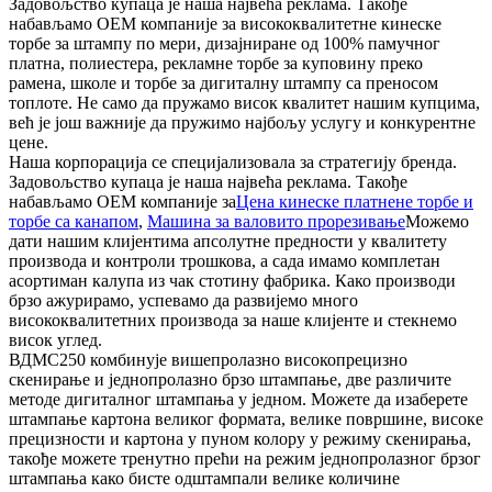
Задовољство купаца је наша највећа реклама. Такође
набављамо OEM компаније за висококвалитетне кинеске
торбе за штампу по мери, дизајниране од 100% памучног
платна, полиестера, рекламне торбе за куповину преко
рамена, школе и торбе за дигиталну штампу са преносом
топлоте. Не само да пружамо висок квалитет нашим купцима,
већ је још важније да пружимо најбољу услугу и конкурентне
цене.
Наша корпорација се специјализовала за стратегију бренда.
Задовољство купаца је наша највећа реклама. Такође
набављамо OEM компаније за
Цена кинеске платнене торбе и
торбе са канапом
,
Машина за валовито прорезивање
Можемо
дати нашим клијентима апсолутне предности у квалитету
производа и контроли трошкова, а сада имамо комплетан
асортиман калупа из чак стотину фабрика. Како производи
брзо ажурирамо, успевамо да развијемо много
висококвалитетних производа за наше клијенте и стекнемо
висок углед.
ВДМС250 комбинује вишепролазно високопрецизно
скенирање и једнопролазно брзо штампање, две различите
методе дигиталног штампања у једном. Можете да изаберете
штампање картона великог формата, велике површине, високе
прецизности и картона у пуном колору у режиму скенирања,
такође можете тренутно прећи на режим једнопролазног брзог
штампања како бисте одштампали велике количине