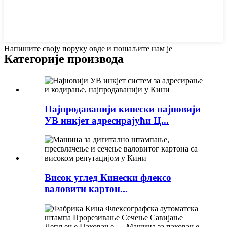
Напишите своју поруку овде и пошаљите нам је
Категорије производа
Најпродаванији кинески најновији
УВ инкјет адресирајући Ц...
Висок углед Кинески флексо
валовити картон...