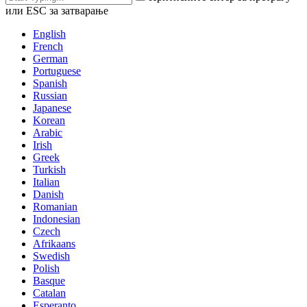
или ESC за затварање
English
French
German
Portuguese
Spanish
Russian
Japanese
Korean
Arabic
Irish
Greek
Turkish
Italian
Danish
Romanian
Indonesian
Czech
Afrikaans
Swedish
Polish
Basque
Catalan
Esperanto