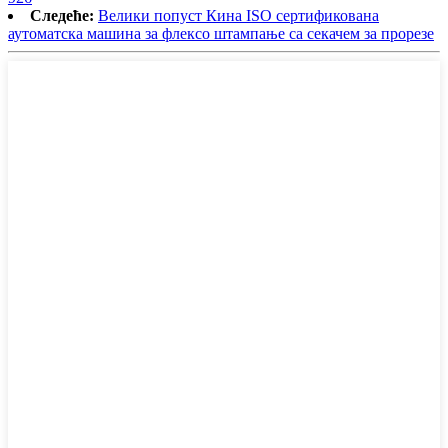
Следеће:
Велики попуст Кина ISO сертификована
аутоматска машина за флексо штампање са секачем за прорезе