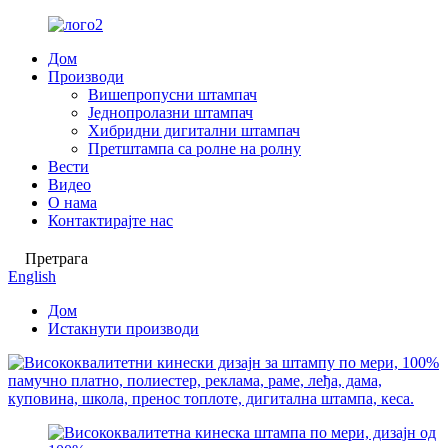
Дом
Производи
Вишепропусни штампач
Једнопролазни штампач
Хибридни дигитални штампач
Претштампа са ролне на ролну
Вести
Видео
О нама
Контактирајте нас
Претрага
English
Дом
Истакнути производи