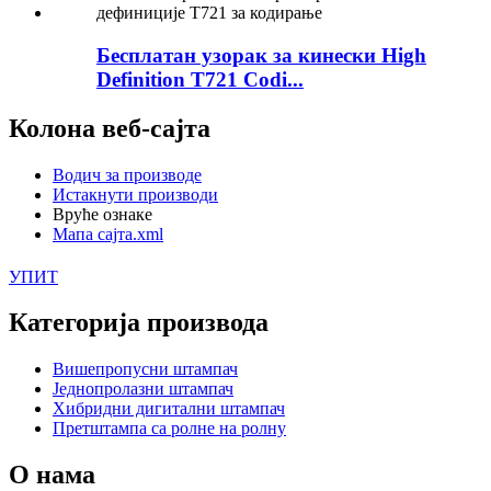
Бесплатан узорак за кинески High
Definition T721 Codi...
Колона веб-сајта
Водич за производе
Истакнути производи
Вруће ознаке
Мапа сајта.xml
УПИТ
Категорија производа
Вишепропусни штампач
Једнопролазни штампач
Хибридни дигитални штампач
Претштампа са ролне на ролну
О нама