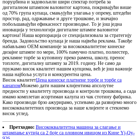
поруџбина и задовољили шири спектар потреба за
дигиталном штампом валовитог картона, покривајући више
од 70% група купаца, смањујући улагања у опрему, штедећи
простор, рад, одржавање и друге трошкове, и значајно
побољшавајући ефикасност производње. То је још једна
иновација у технологији дигиталне штампе валовитог
картона! Наша корпорација се специјализовала за стратегију
бренда. Задовољство купаца је наша највећа реклама. Такође
набављамо ОЕМ компаније за висококвалитетне кинеске
дизајне штампе по мери, 100% памучно платно, полиестер,
рекламне торбе за куповину преко рамена, школу, пренос
топлоте, дигиталну штампу за 2019. годину. Не само да
пружамо висок квалитет нашим купцима, већ је још важније
наша најбоља услуга и конкурентна цена.
Висок квалитет
Цена кинеске платнене торбе и торбе са
канапом
Можемо дати нашим клијентима апсолутне
предности у квалитету производа и контроли трошкова, а сада
имамо комплетан асортиман калупа из чак стотину фабрика.
Како производи брзо ажурирамо, успевамо да развијемо много
висококвалитетних производа за наше клијенте и стекнемо
висок углед.
Претходно:
Висококвалитетна машина за слагање и
штампање кутија са 2 боје са оловном ивицом из Кине Yj-Qy-
926