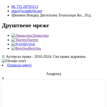
86 755 28703213
max@wonderjet.net
Шенжен Вондер Дигитална Технолоџи Ко., Лтд.
Друштвене мреже
Линкедин
Твитер
Јутјуб
Фејсбук
© Ауторска права - 2010-2024: Сва права задржана.
Пошаљи имејл
Андроид
x