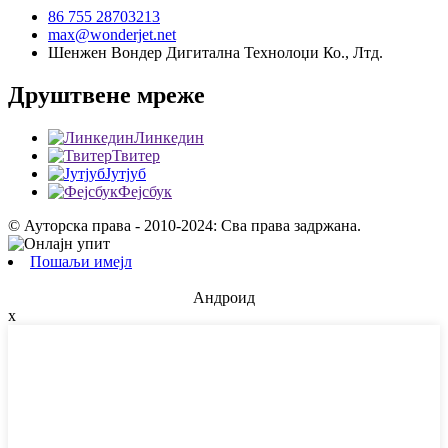
86 755 28703213
max@wonderjet.net
Шенжен Вондер Дигитална Технолоџи Ко., Лтд.
Друштвене мреже
Линкедин
Твитер
Јутјуб
Фејсбук
© Ауторска права - 2010-2024: Сва права задржана.
Пошаљи имејл
Андроид
x