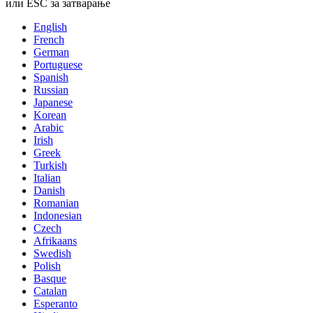
или ESC за затварање
English
French
German
Portuguese
Spanish
Russian
Japanese
Korean
Arabic
Irish
Greek
Turkish
Italian
Danish
Romanian
Indonesian
Czech
Afrikaans
Swedish
Polish
Basque
Catalan
Esperanto