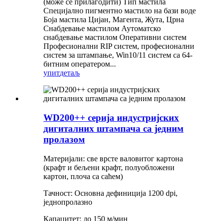
(може се прилагодити) Тип мастила
Специјално пигментно мастило на бази воде
Боја мастила Цијан, Магента, Жута, Црна
Снабдевање мастилом Аутоматско
снабдевање мастилом Оперативни систем
Професионални RIP систем, професионални
систем за штампање, Win10/11 систем са 64-
битним оператером...
упит
детаљ
WD200++ серија индустријских
дигиталних штампача са једним
пролазом
Материјали: све врсте валовитог картона
(крафт и бељени крафт, полуобложени
картон, плоча са саћем)
Тачност: Основна дефиниција 1200 dpi,
једнопролазно
Капацитет: до 150 м/мин