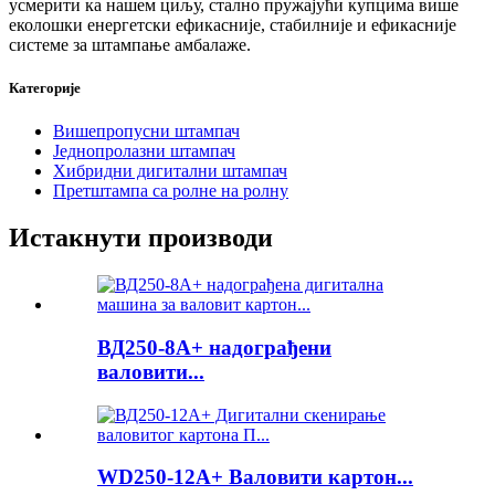
усмерити ка нашем циљу, стално пружајући купцима више
еколошки енергетски ефикасније, стабилније и ефикасније
системе за штампање амбалаже.
Категорије
Вишепропусни штампач
Једнопролазни штампач
Хибридни дигитални штампач
Претштампа са ролне на ролну
Истакнути производи
ВД250-8А+ надограђени
валовити...
WD250-12A+ Валовити картон...