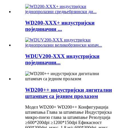
WD200-XXX+ индустријски
појединачни ...
WDUV200-XXX индустријски
појединачни...
WD200++ индустријски дигитални
штампач са једним пролазом
Модел WD200+ WD200++ Конфигурација
штампања Глава за штампање Индустријска
микро-пиезо глава за штампање Резолуција
≥600*200dpi ≥1200*150dpi Ефикасност
600*200dpi, макс. 1,8 м/с 600*300dpi, макс.