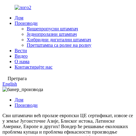
Дом
Производи
Вишепропусни штампач
Једнопролазни штампач
Хибридни дигитални штампач
Претштампа са ролне на ролну
Вести
Видео
О нама
Контактирајте нас
Претрага
English
Дом
Производи
Сви штампачи већ пролазе европски ЦЕ сертификат, извозе се
у земље Југоисточне Азије, Блиског истока, Латинске
Америке, Европе и других! Вондер ће решавање еколошких
проблема купаца и проблема ефикасности производње