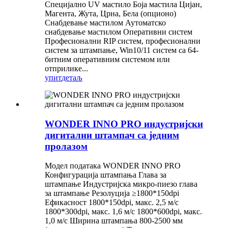
Специјално UV мастило Боја мастила Цијан,
Магента, Жута, Црна, Бела (опционо)
Снабдевање мастилом Аутоматско
снабдевање мастилом Оперативни систем
Професионални RIP систем, професионални
систем за штампање, Win10/11 систем са 64-
битним оперативним системом или
отприлике...
упит
детаљ
WONDER INNO PRO индустријски
дигитални штампач са једним
пролазом
Модел података WONDER INNO PRO
Конфигурација штампања Глава за
штампање Индустријска микро-пиезо глава
за штампање Резолуција ≥1800*150dpi
Ефикасност 1800*150dpi, макс. 2,5 м/с
1800*300dpi, макс. 1,6 м/с 1800*600dpi, макс.
1,0 м/с Ширина штампања 800-2500 мм