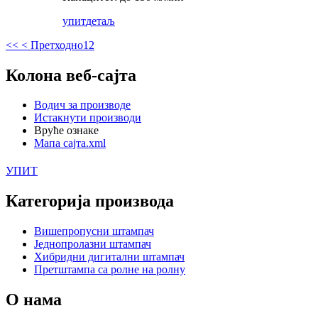
упит
детаљ
<<
< Претходно
1
2
Колона веб-сајта
Водич за производе
Истакнути производи
Вруће ознаке
Мапа сајта.xml
УПИТ
Категорија производа
Вишепропусни штампач
Једнопролазни штампач
Хибридни дигитални штампач
Претштампа са ролне на ролну
О нама