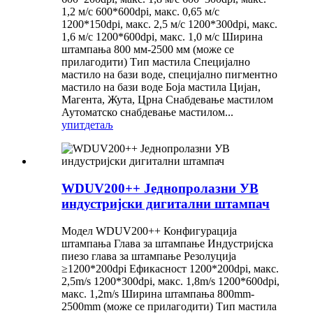
1,2 м/с 600*600dpi, макс. 0,65 м/с
1200*150dpi, макс. 2,5 м/с 1200*300dpi, макс.
1,6 м/с 1200*600dpi, макс. 1,0 м/с Ширина
штампања 800 мм-2500 мм (може се
прилагодити) Тип мастила Специјално
мастило на бази воде, специјално пигментно
мастило на бази воде Боја мастила Цијан,
Магента, Жута, Црна Снабдевање мастилом
Аутоматско снабдевање мастилом...
упит
детаљ
WDUV200++ Једнопролазни УВ
индустријски дигитални штампач
Модел WDUV200++ Конфигурација
штампања Глава за штампање Индустријска
пиезо глава за штампање Резолуција
≥1200*200dpi Ефикасност 1200*200dpi, макс.
2,5m/s 1200*300dpi, макс. 1,8m/s 1200*600dpi,
макс. 1,2m/s Ширина штампања 800mm-
2500mm (може се прилагодити) Тип мастила