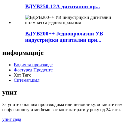
ВДУВ250-12А дигитални пр...
ВДУВ200++ Једнопролазни УВ
индустријски дигитални при...
информације
Водич за производе
Феатуред Продуцтс
Хот Тагс
Ситемап.кмл
упит
За упите о нашим производима или ценовнику, оставите нам
своју е-пошту и ми ћемо вас контактирати у року од 24 сата.
упит сада