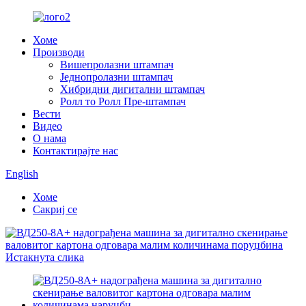
Хоме
Производи
Вишепролазни штампач
Једнопролазни штампач
Хибридни дигитални штампач
Ролл то Ролл Пре-штампач
Вести
Видео
О нама
Контактирајте нас
English
Хоме
Сакриј се