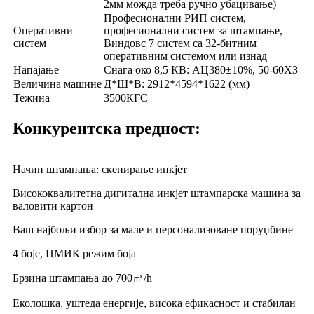
2мм можда треба ручно убацивање)
Професионални РИП систем,
Оперативни
професионални систем за штампање,
систем
Виндовс 7 систем са 32-битним
оперативним системом или изнад
Напајање
Снага око 8,5 КВ: АЦ380±10%, 50-60ХЗ
Величина машине
Д*Ш*В: 2912*4594*1622 (мм)
Тежина
3500КГС
Конкурентска предност:
Начин штампања: скенирање инкјет
Висококвалитетна дигитална инкјет штампарска машина за
валовити картон
Ваш најбољи избор за мале и персонализоване поруџбине
4 боје, ЦМИК режим боја
Брзина штампања до 700
㎡
/h
Еколошка, уштеда енергије, висока ефикасност и стабилан