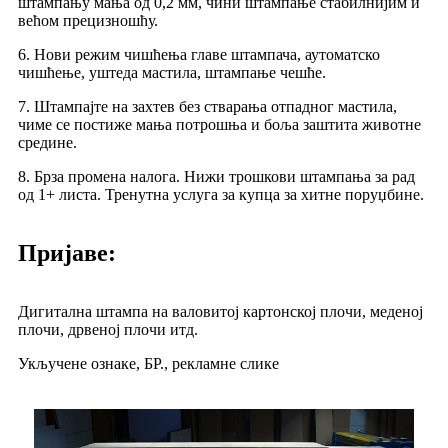
штампању мања од 0,2 мм, чини штампање стабилнијим и
већом прецизношћу.
6. Нови режим чишћења главе штампача, аутоматско
чишћење, уштеда мастила, штампање чешће.
7. Штампајте на захтев без стварања отпадног мастила,
чиме се постиже мања потрошња и боља заштита животне
средине.
8. Брза промена налога. Нижи трошкови штампања за рад
од 1+ листа. Тренутна услуга за купца за хитне поруџбине.
Пријаве:
Дигитална штампа на валовитој картонској плочи, меденој
плочи, дрвеној плочи итд.
Укључене ознаке, БР., рекламне слике