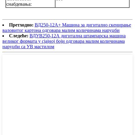
снабдевања:
Претходно:
ВД250-12А+ Машина за дигитално скенирање
валовитог картона одговара малим количинама наруџби
Следеће:
ВДУВ250-12А дигитална штампарска машина
великог формата у сјајној боји одговара малим количинама
наруџби са УВ мастилом