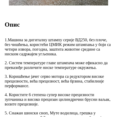
Опис
1.Машина за дигиталну штампу серије ВД250, без плоче,
без чишћења, користећи ЦМИК режим штампања у боји са
четири извора, погодна, заштита животне средине са
ниским садржајем угљеника.
2. Систем температуре главе штампача може ефикасно да
превазиђе различите ниске температуре окружења.
3. Коришћење јачег серво мотора са редуктором високе
прецизности, већа прецизност, већа брзина, стабилније
перформансе.
4. Користите 6 степена супер високе прецизности
зупчаника и високо прецизан цилиндрични брусни ваљак,
возите прецизније.
5. Снажан шински сноп, Муте водилица, грешка у