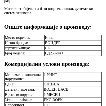
рад
Мастило за бојење на бази воде, еколошки, аутоматски
систем чишћења
Опште информације о производу:
Место порекла:
Кина
Назив бренда:
ВОНДЕР
сертификација:
CE
Број модела:
ВД250-8А+
Комерцијални услови производа:
Минимална количина
1 УНИТ
поруџбине:
Цена:
ОПЦИЈА
Детаљи паковања:
ВОДЕН ЦАСЕ
Време испоруке:
1 МЕСЕЦ
Услови плаћања:
ЕКС-ВОРК
Способност
100