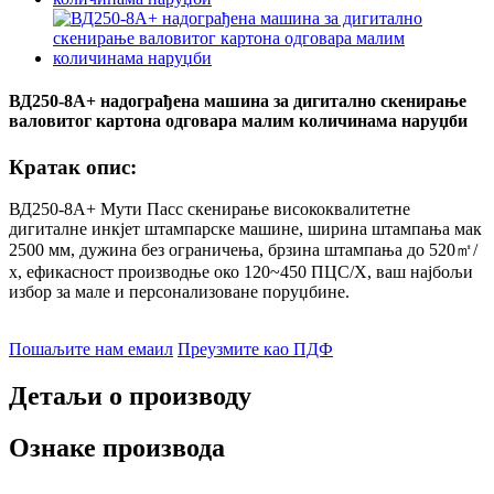
ВД250-8А+ надограђена машина за дигитално скенирање
валовитог картона одговара малим количинама наруџби
Кратак опис:
ВД250-8А+ Мути Пасс скенирање висококвалитетне
дигиталне инкјет штампарске машине, ширина штампања мак
2500 мм, дужина без ограничења, брзина штампања до 520
㎡
/
х, ефикасност производње око 120~450 ПЦС/Х, ваш најбољи
избор за мале и персонализоване поруџбине.
Пошаљите нам емаил
Преузмите као ПДФ
Детаљи о производу
Ознаке производа