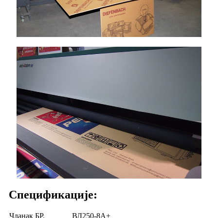
Спецификације:
Чланак БР.
ВД250-8А+