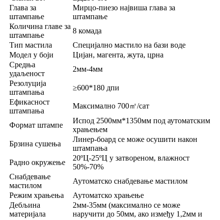
Глава за
Мирцо-пиезо највиша глава за
штампање
штампање
Количина главе за
8 комада
штампање
Тип мастила
Специјално мастило на бази воде
Модел у боји
Цијан, магента, жута, црна
Средња
2мм-4мм
удаљеност
Резолуција
≥600*180 дпи
штампања
Ефикасност
Максимално 700㎡/сат
штампања
Испод 2500мм*1350мм под аутоматским
Формат штампе
храњењем
Линер-боард се може осушити након
Брзина сушења
штампања
20ºЦ-25ºЦ у затвореном, влажност
Радно окружење
50%-70%
Снабдевање
Аутоматско снабдевање мастилом
мастилом
Режим храњења
Аутоматско храњење
Дебљина
2мм-35мм (максимално се може
материјала
наручити до 50мм, ако између 1,2мм и