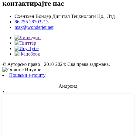
контактирајте нас
Схензхен Вондер Дигитал Тецхнологи Цо., Лтд
86 755 28703213
max@wonderjet.net
© Ауторско право - 2010-2024: Сва права задржана.
Пошаљи е-пошту
Андроид
x